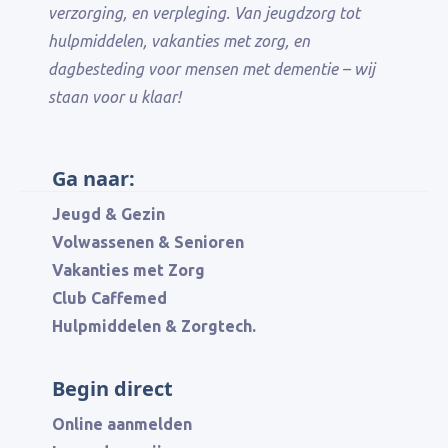
verzorging, en verpleging. Van jeugdzorg tot
Hulpmiddelen en zorgtechnologie
hulpmiddelen, vakanties met zorg, en
kunnen onderdeel zijn van de zorg
dagbesteding voor mensen met dementie – wij
van Comfortzorg en worden indien
staan voor u klaar!
nodig bij u thuis geleverd en
geïnstalleerd.
Ga naar:
Club Caffemed
Jeugd & Gezin
Club Caffemed heeft locaties in
Volwassenen & Senioren
Leeuwarden, Groningen, Reduzum en
Vakanties met Zorg
Oudeschoot.
Club Caffemed
Hulpmiddelen & Zorgtech.
Inloopspreekuur
Het inloopspreekuur wordt
Begin direct
gehouden in:
Leeuwarden, Drachten (Sûnez) en
Online aanmelden
Heerenveen (hoofdkantoor).