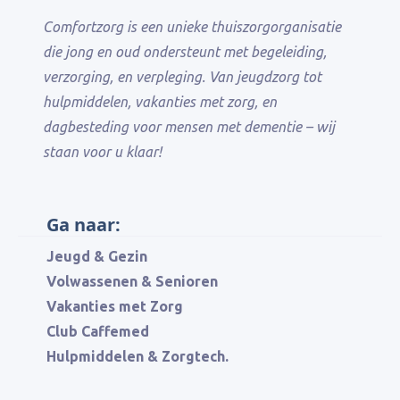
regelgeving, het
Comfortzorg is een unieke thuiszorgorganisatie
aanvragen van een PGB,
die jong en oud ondersteunt met begeleiding,
vergoedingen en hoe ze
verzorging, en verpleging. Van jeugdzorg tot
de juiste zorg kunnen
hulpmiddelen, vakanties met zorg, en
regelen;
dagbesteding voor mensen met dementie – wij
- de zorg voor hun naaste
staan voor u klaar!
moeten combineren met
werk, studie en/of de
zorg voor hun eigen
Ga naar:
gezin.
Jeugd & Gezin
Tijdens de bijeenkomst is
Volwassenen & Senioren
er ook ruimte om uw
Vakanties met Zorg
situatie te delen met
Club Caffemed
anderen. U ontvangt
Hulpmiddelen & Zorgtech.
advies op maat en vaak