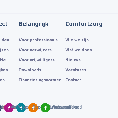
ect
Belangrijk
Comfortzorg
elden
Voor professionals
Wie we zijn
jzen
Voor verwijzers
Wat we doen
tie
Voor vrijwilligers
Nieuws
jken
Downloads
Vacatures
sen
Financieringsvormen
Contact
akanties
le Reviews
Zorgkaart Nederland
@comfortzorgjeugd
@comfortzorgvolwassenen
@comfortzorgvakanties
@clubcaffemed